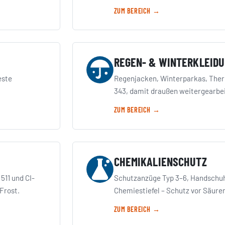
ZUM BEREICH →
REGEN- & WINTERKLEID
este
Regenjacken, Winterparkas, The
343, damit draußen weitergearbei
ZUM BEREICH →
CHEMIKALIENSCHUTZ
11 und CI-
Schutzanzüge Typ 3–6, Handschuhe
Frost.
Chemiestiefel – Schutz vor Säure
ZUM BEREICH →