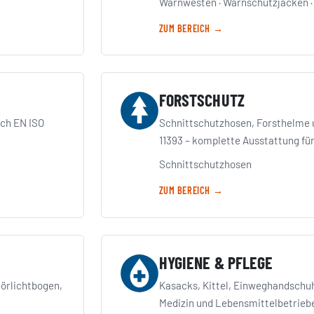
Warnwesten
·
Warnschutzjacken
ZUM BEREICH →
FORSTSCHUTZ
ch EN ISO
Schnittschutzhosen, Forsthelme u
11393 – komplette Ausstattung für
Schnittschutzhosen
ZUM BEREICH →
HYGIENE & PFLEGE
örlichtbogen,
Kasacks, Kittel, Einweghandschuh
Medizin und Lebensmittelbetrieb