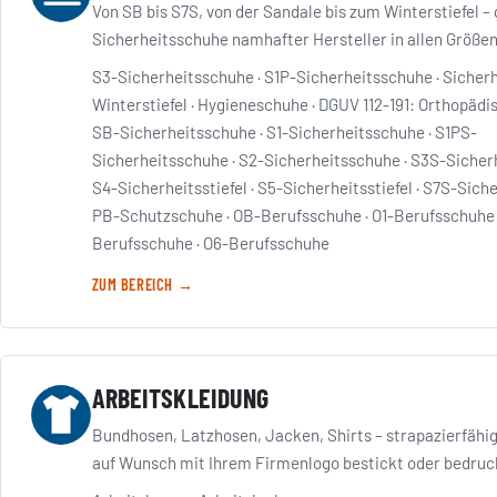
Von SB bis S7S, von der Sandale bis zum Winterstiefel –
Sicherheitsschuhe namhafter Hersteller in allen Größen
S3-Sicherheitsschuhe
·
S1P-Sicherheitsschuhe
·
Sicherh
Winterstiefel
·
Hygieneschuhe
·
DGUV 112-191: Orthopädi
SB-Sicherheitsschuhe
·
S1-Sicherheitsschuhe
·
S1PS-
Sicherheitsschuhe
·
S2-Sicherheitsschuhe
·
S3S-Sicher
S4-Sicherheitsstiefel
·
S5-Sicherheitsstiefel
·
S7S-Siche
PB-Schutzschuhe
·
OB-Berufsschuhe
·
O1-Berufsschuhe
Berufsschuhe
·
O6-Berufsschuhe
ZUM BEREICH →
ARBEITSKLEIDUNG
Bundhosen, Latzhosen, Jacken, Shirts – strapazierfähi
auf Wunsch mit Ihrem Firmenlogo bestickt oder bedruc