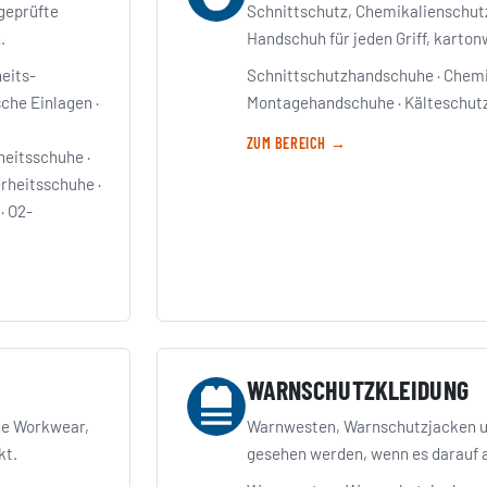
 geprüfte
Schnittschutz, Chemikalienschutz,
.
Handschuh für jeden Griff, karton
eits-
Schnittschutzhandschuhe
·
Chemi
sche Einlagen
·
Montagehandschuhe
·
Kälteschut
ZUM BEREICH →
heitsschuhe
·
rheitsschuhe
·
·
O2-
WARNSCHUTZKLEIDUNG
ge Workwear,
Warnwesten, Warnschutzjacken un
kt.
gesehen werden, wenn es darauf