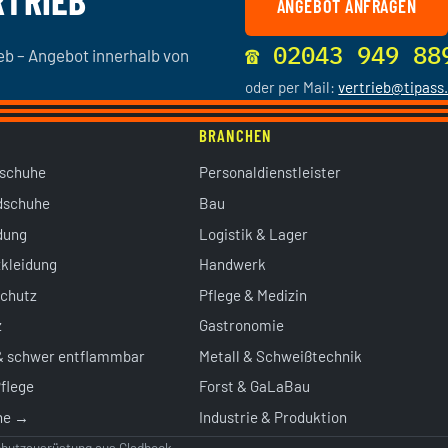
RTRIEB
ANGEBOT ANFRAGEN
☎ 02043 949 88
ieb – Angebot innerhalb von
oder per Mail:
vertrieb@tipass
BRANCHEN
sschuhe
Personaldienstleister
dschuhe
Bau
dung
Logistik & Lager
kleidung
Handwerk
chutz
Pflege & Medizin
z
Gastronomie
& schwer entflammbar
Metall & Schweißtechnik
flege
Forst & GaLaBau
che →
Industrie & Produktion
Schutzausrüstung aus Gladbeck