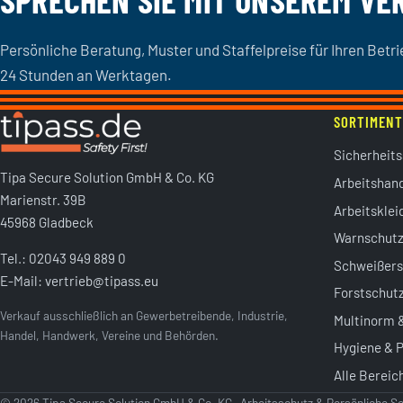
SPRECHEN SIE MIT UNSEREM VE
Persönliche Beratung, Muster und Staffelpreise für Ihren Betr
24 Stunden an Werktagen.
SORTIMENT
Sicherheit
Tipa Secure Solution GmbH & Co. KG
Arbeitshan
Marienstr. 39B
Arbeitsklei
45968 Gladbeck
Warnschutz
Tel.:
02043 949 889 0
Schweißers
E-Mail:
vertrieb@tipass.eu
Forstschut
Verkauf ausschließlich an Gewerbetreibende, Industrie,
Multinorm 
Handel, Handwerk, Vereine und Behörden.
Hygiene & P
Alle Berei
© 2026 Tipa Secure Solution GmbH & Co. KG · Arbeitsschutz & Persönliche 